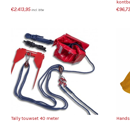
kontb
€
2.413,95
€
96,7
incl. btw
/
TOEVOEGEN AAN WINKELWAGEN
DETAILS
Tally touwset 40 meter
Hands