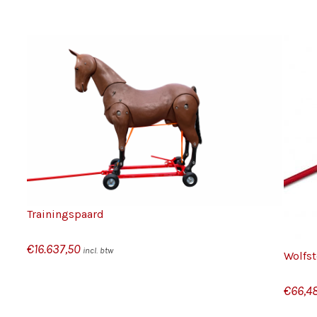
S
/
TOEVOEGEN AAN WINKELWAGEN
DETAILS
Trainingspaard
€
16.637,50
incl. btw
Wolfs
€
66,4