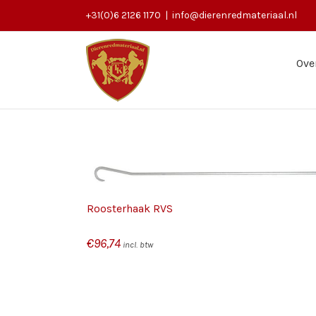
+31(0)6 2126 1170
|
info@dierenredmateriaal.nl
Ove
/
N
DETAILS
Roosterhaak RVS
€
96,74
incl. btw
/
TOEVOEGEN AAN WINKELWAGEN
DETAILS