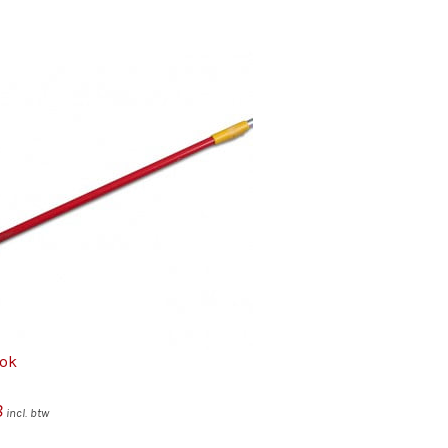
tok
8
incl. btw