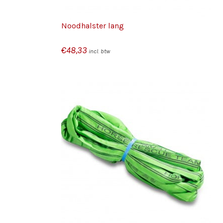
Noodhalster lang
€
48,33
incl. btw
/
/
KELWAGEN
TOEVOEGEN AAN WINKELWAGEN
S
DETAILS