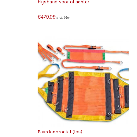
Hijsband voor of achter
€
479,09
incl. btw
/
/
KELWAGEN
TOEVOEGEN AAN WINKELWAGEN
S
DETAILS
Paardenbroek 1 (los)