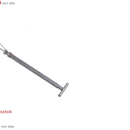
4
incl. btw
nsstok
4
incl. btw