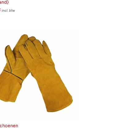
and)
3
incl. btw
choenen