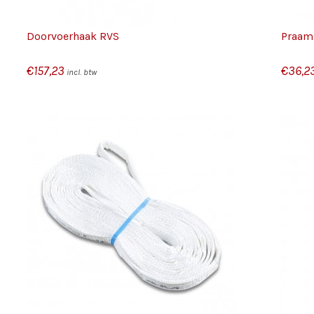
Doorvoerhaak RVS
Praam
€
157,23
€
36,2
incl. btw
/
TOEVOEGEN AAN WINKELWAGEN
DETAILS