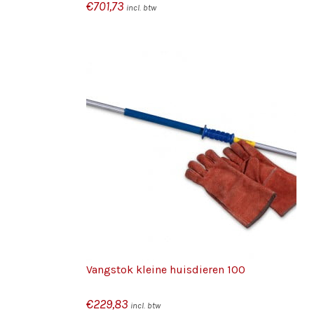
€
701,73
incl. btw
/
/
KELWAGEN
TOEVOEGEN AAN WINKELWAGEN
S
DETAILS
Vangstok kleine huisdieren 100
€
229,83
incl. btw