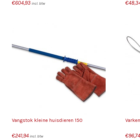
€
604,93
€
48,3
incl. btw
/
TOEVOEGEN AAN WINKELWAGEN
DETAILS
Vangstok kleine huisdieren 150
Varke
€
241,94
€
96,7
incl. btw