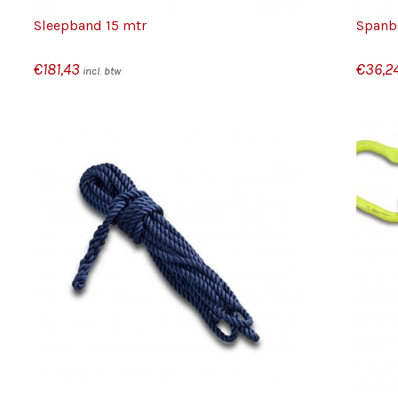
Sleepband 15 mtr
Spanba
€
181,43
€
36,2
incl. btw
/
TOEVOEGEN AAN WINKELWAGEN
DETAILS