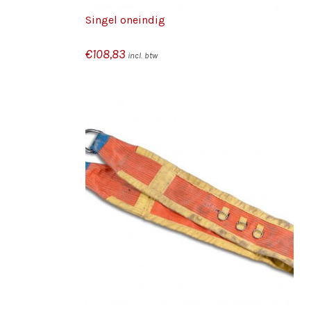
Singel oneindig
€
108,83
incl. btw
/
/
KELWAGEN
TOEVOEGEN AAN WINKELWAGEN
S
DETAILS