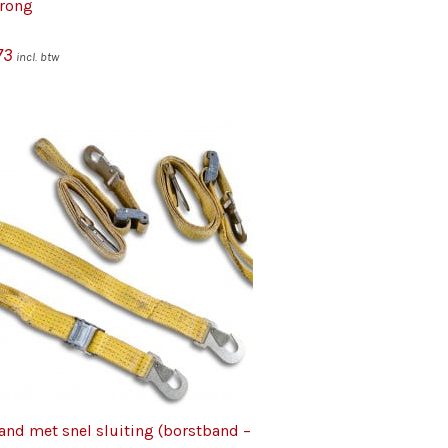
prong
73
incl. btw
nd met snel sluiting (borstband –