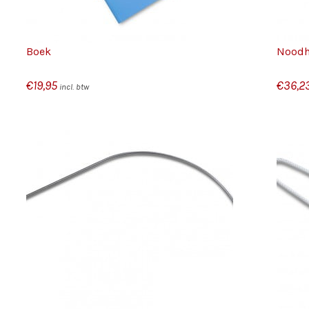
Boek
Noodha
€
19,95
€
36,2
incl. btw
/
TOEVOEGEN AAN WINKELWAGEN
DETAILS