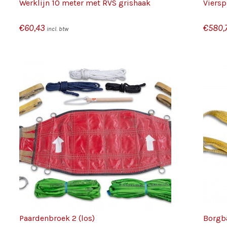
Werklijn 10 meter met RVS grishaak
Viers
€
60,43
€
580,
incl. btw
/
TOEVOEGEN AAN WINKELWAGEN
DETAILS
Paardenbroek 2 (los)
Borgba