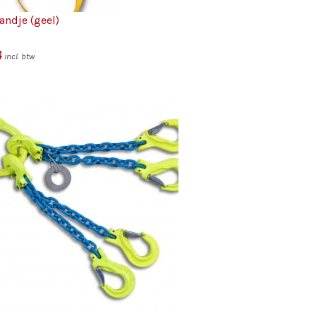
ndje (geel)
4
incl. btw