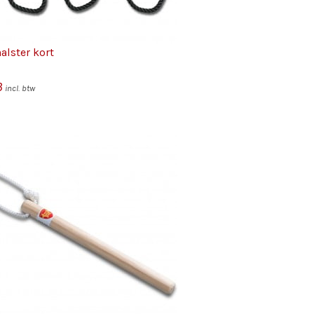
lster kort
3
incl. btw