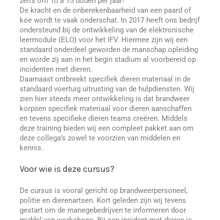
zelfs om 10 a 15 doden per jaar!
De kracht en de onberekenbaarheid van een paard of
koe wordt te vaak onderschat. In 2017 heeft ons bedrijf
ondersteund bij de ontwikkeling van de elektronische
leermodule (ELO) voor het IFV. Hiermee zijn wij een
standaard onderdeel geworden de manschap opleiding
en worde zij aan in het begin stadium al voorbereid op
incidenten met dieren.
Daarnaast ontbreekt specifiek dieren materiaal in de
standaard voertuig uitrusting van de hulpdiensten. Wij
zien hier steeds meer ontwikkeling is dat brandweer
korpsen specifiek materiaal voor dieren aanschaffen
en tevens specifieke dieren teams creëren. Middels
deze training bieden wij een compleet pakket aan om
deze collega’s zowel te voorzien van middelen en
kennis.
Voor wie is deze cursus?
De cursus is vooral gericht op brandweerpersoneel,
politie en dierenartsen. Kort geleden zijn wij tevens
gestart om de manegebedrijven te informeren door
middel van workshops. Bij een incident met dieren is