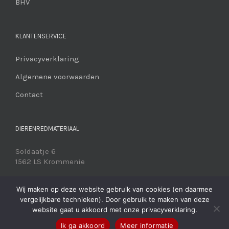
BHV
KLANTENSERVICE
Privacyverklaring
Algemene voorwaarden
Contact
DIERENREDMATERIAAL
Soldaatje 6
1562 LS Krommenie
06 2126 1170
info@dierenredmateriaal.nl
Wij maken op deze website gebruik van cookies (en daarmee
vergelijkbare technieken). Door gebruik te maken van deze
website gaat u akkoord met onze privacyverklaring.
Ik ga akkoord
Meer informatie