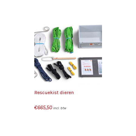
GEN AAN
/
N
DETAILS
Rescuekist dieren
€
665,50
incl. btw