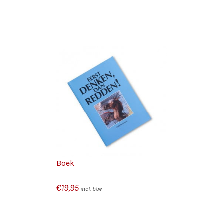
GEN AAN
/
N
DETAILS
Boek
€
19,95
incl. btw