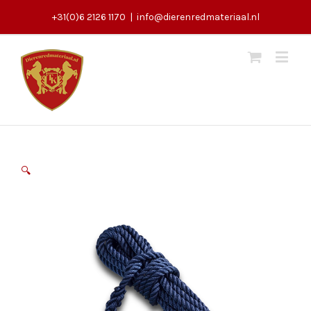
+31(0)6 2126 1170
|
info@dierenredmateriaal.nl
🔍