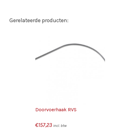
GEN AAN
/
N
DETAILS
Doorvoerhaak RVS
€
157,23
incl. btw