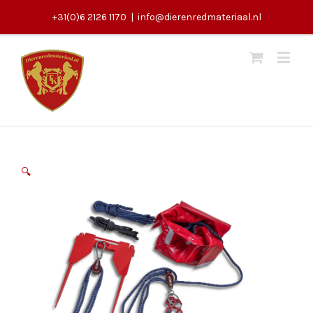
+31(0)6 2126 1170
|
info@dierenredmateriaal.nl
🔍