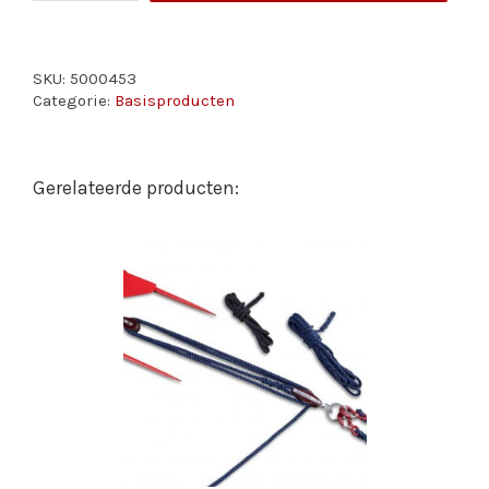
40
meter
aantal
SKU:
5000453
Categorie:
Basisproducten
GEN AAN
/
N
DETAILS