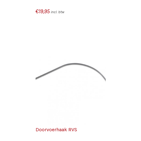
€
19,95
incl. btw
GEN AAN
/
N
DETAILS
Doorvoerhaak RVS