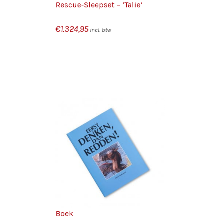
Rescue-Sleepset – ‘Talie’
€
1.324,95
incl. btw
GEN AAN
/
N
DETAILS
Boek